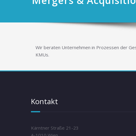
Mergers & Acquisiti
Wir beraten Unternehmen in Prozessen der Gese
KMUs.
Kontakt
Kärntner Straße 21-23
A-1010 Wien