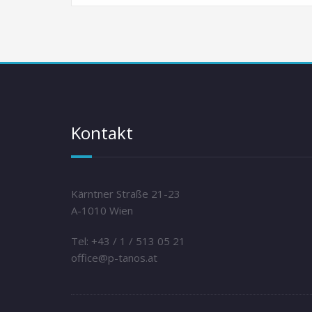
Kontakt
Kärntner Straße 21-23
A-1010 Wien
Tel: +43 / 1 / 513 05 21
office@p-tanos.at